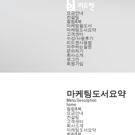
요금안내
컨설팅
컬럼&북
마케팅필도서
마케팅도서요약
고객센터
수강/사용후기
리드젠사용법
자주하는질문
문의하기
회사소개
로그인
회원가입
마케팅도서요약
Menu Description
home
컬럼&북
요금안내
컨설팅
고객센터
회사소개
마케팅도서요약
컬럼&북