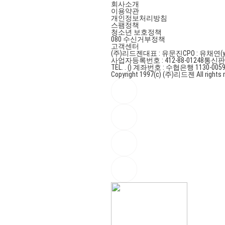
회사소개
이용약관
개인정보처리방침
스팸정책
청소년 보호정책
080 수신거부정책
고객센터
(주)리드젠
대표 : 유문진
CPO : 유채연(y
사업자등록번호 : 412-88-01248
통신판매
TEL. . ()
계좌번호 : 수협은행 1130-0059
Copyright 1997(c) (주)리드젠 All rights r