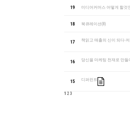
19
미디어커머스 어떻게 할것
18
북큐레이션
(8)
책읽고 매출의 신이 되다-저
17
당신을 마케팅 천재로 만들
16
디퍼런트
15
1
2
3