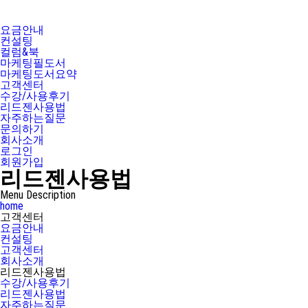
요금안내
컨설팅
컬럼&북
마케팅필도서
마케팅도서요약
고객센터
수강/사용후기
리드젠사용법
자주하는질문
문의하기
회사소개
로그인
회원가입
리드젠사용법
Menu Description
home
고객센터
요금안내
컨설팅
고객센터
회사소개
리드젠사용법
수강/사용후기
리드젠사용법
자주하는질문