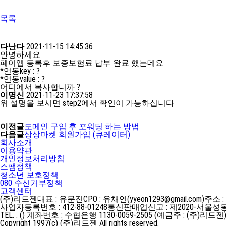
목록
다난다
2021-11-15 14:45:36
안녕하세요
페이앱 등록후 보증보험료 납부 완료 했는데요
*연동key : ?
*연동value : ?
어디에서 복사합니까 ?
이명신
2021-11-23 17:37:58
위 설명을 보시면 step2에서 확인이 가능하십니다
이전글
도메인 구입 후 포워딩 하는 방법
다음글
상상마켓 회원가입 (큐레이터)
회사소개
이용약관
개인정보처리방침
스팸정책
청소년 보호정책
080 수신거부정책
고객센터
(주)리드젠
대표 : 유문진
CPO : 유채연(yyeon1293@gmail.com)
주소 :
사업자등록번호 : 412-88-01248
통신판매업신고 : 제2020-서울성동
TEL. . ()
계좌번호 : 수협은행 1130-0059-2505 (예금주 : (주)리드젠
Copyright 1997(c) (주)리드젠 All rights reserved.