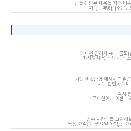
템플릿 본문 내용을 자주 바
예: [고객명], [주문
리드젠 관리자 →
그룹톡(
메시지 내용 작성 시
텍스
가능한
맞춤형 메시지
를 발송
너무 빈번하게 메
즉시 
프로모션이나 이벤트의
발송 시간대
를 고민해보
특정 요일(예: 월요일 아침, 금