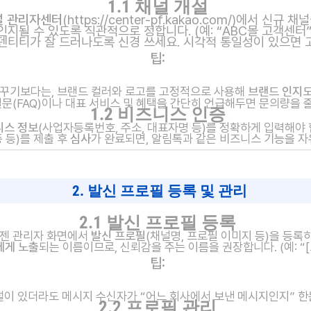
1.1 채널 개설
널 관리자센터
(
https://center-pf.kakao.com/)에서
신규 채널
지될 수 있도록 직관적으로 정합니다. (예: “ABC몰 고객센터”,
덴티티가 잘 드러나도록 신경 쓰세요. 시각적 통일성이 있으면 
팁:
바꾸기보다는, 브랜드 컬러와 로고를 고정적으로 사용해
브랜드 인지
질문(FAQ)이나 대표 서비스 및 혜택을 간단히 언급해두면 문의량을 
1.2 비즈니스 인증
니스 정보
(사업자등록번호, 주소, 대표자명 등)를 정확하게 입력해야 
 등)를 제출 후
심사
가 완료되면, 알림톡과 같은 비즈니스 기능을 자
2. 발신 프로필 등록 및 관리
2.1 발신 프로필 등록
젠 관리자 화면에서
발신 프로필
(채널명, 프로필 이미지 등)을 등록
에게 노출
되는 이름이므로, 신뢰감을 주는 이름을 권장합니다. (예: “
팁:
널이 있더라도 메시지 수신자가 “어느 회사에서 보낸 메시지인지” 한
2.2 프로필 관리