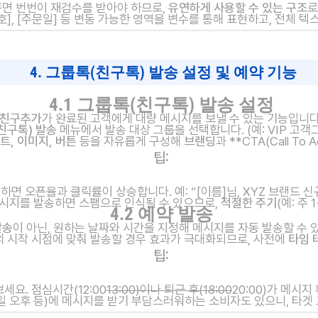
꾸면 번번이 재검수를 받아야 하므로,
유연하게 사용할 수 있는 구조
로
번호], [주문일] 등 변동 가능한 영역을 변수를 통해 표현하고, 전체 
4. 그룹톡(친구톡) 발송 설정 및 예약 기능
4.1 그룹톡(친구톡) 발송 설정
친구추가
가 완료된 고객에게 대량 메시지를 보낼 수 있는 기능입니다
친구톡) 발송
메뉴에서 발송 대상 그룹을 선택합니다. (예: VIP 고객
트, 이미지, 버튼
등을 자유롭게 구성해
브랜딩
과 **CTA(Call To
팁:
하면 오픈율과 클릭률이 상승합니다. 예: “[이름]님, XYZ 브랜드 
시지를 발송하면 스팸으로 인식될 수 있으므로,
적절한 주기
(예: 주
4.2 예약 발송
발송
이 아닌, 원하는 날짜와 시간을 지정해 메시지를 자동 발송할 수 
 시작 시점에 맞춰 발송할 경우 효과가 극대화되므로, 사전에
타임 
팁:
세요. 점심시간(12:00
13:00)이나 퇴근 후(18:00
20:00)가 메시
요일 오후 등)에 메시지를 받기 부담스러워하는 소비자도 있으니, 타겟