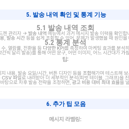
5. 발송 내역 확인 및 통계 기능
5.1 발송 내역 조회
드젠 관리자 →
발송 내역
메뉴에서 과거 메시지 발송 이력을 확인합
내용
,
발송 시간
등을 쉽게 조회할 수 있어, 문제가 발생했을 때 원인을
5.2 통계 분석
 수, 열람률, 전환율 등
다양한 KPI
를 측정하여 마케팅 효과를 분석하
 약간씩 달리 발송)를 통해 어떤 문구, 어떤 이미지, 어느 시간대가
가
팁:
지 내용, 발송 요일/시간, 버튼 디자인 등을
조합
해가며 테스트해 보
 CSV 파일
로 내려받아 더 세부적인 분석(피벗 테이블, 그래프)을 
 바탕으로 차후 발송 전략을 조정하면,
광고 비용 대비 최대 효율
을 
6. 추가 팁 모음
메시지 라벨링
: