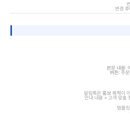
변
변경 후
본문 내용
:
버튼
: 주
알림톡은
홍보 목적
이 
안내 내용 + 고객 맞춤
템플릿