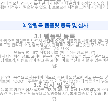
경이 필요한 경우, 리드젠 관리자 화면에서 손쉽게 수정할 수 있습니
에는 재검수가 필요할 수 있으니,
프로모션 시점
을 고려해 사전에 진
3. 알림톡 템플릿 등록 및 심사
3.1 템플릿 등록
카카오톡 알림톡은 반드시
사전에 승인된 템플릿
을 사용해야 합니다
리드젠 관리자 →
알림톡 템플릿 관리
메뉴에서 템플릿을 추가하세요
템플릿 구성 요소:
템플릿 명
: 내부 식별용 이름 (예: “주문 완료 안내”)
 메시지의 핵심 정보. 고객이 한눈에 알아볼 수 있도록 짧고 직관적으
문 상세보기, 이벤트 참여 링크 등 고객이 바로 액션을 취할 수 있는 버
팁:
아닌
안내 목적
으로 사용해야 하므로, 본문에 불필요한 광고 문구를 넣
 정보(예: “OOO님 주문번호 12345가 접수되었습니다.”)를 함께 
3.2 심사 및 승인
 등록 후
카카오 심사
절차를 거쳐야 합니다. 통상
1~3영업일
이 소
승인 후에는 해당 템플릿으로 알림톡을 자유롭게 발송할 수 있습니다
팁: